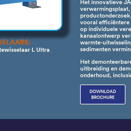
Het innovatieve JA
verwarmingsplaat, 
productonderzoek,
vooral efficiëntere
op individuele ver
kanaalontwerp ver
ELAARS:
warmte-uitwisselin
wisselaar L Ultra
sedimenten vermin
Het demonteerbare
uitbreiding en dem
onderhoud, inclusi
DOWNLOAD
BROCHURE