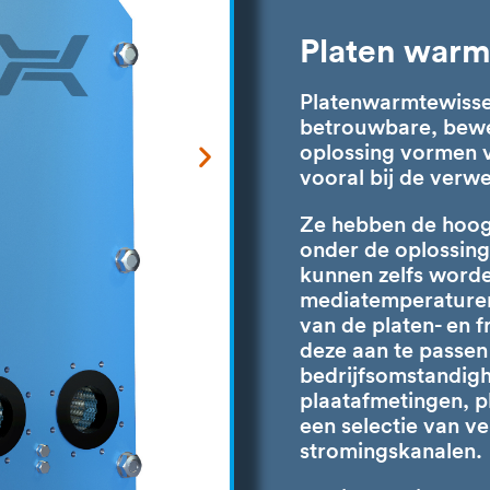
Platen warm
Platenwarmtewissel
betrouwbare, bewe
oplossing vormen 
vooral bij de verw
Ze hebben de hoogs
onder de oplossing
kunnen zelfs worden
mediatemperaturen.
van de platen- en 
deze aan te passen
bedrijfsomstandig
plaatafmetingen, p
een selectie van v
stromingskanalen.